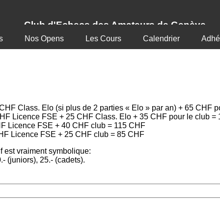
Club d'Echecs des Amateurs de Genève
s
Nos Opens
Les Cours
Calendrier
Adhé
HF Class. Elo (si plus de 2 parties « Elo » par an) + 65 CHF p
5 CHF Licence FSE + 25 CHF Class. Elo + 35 CHF pour le club 
 CHF Licence FSE + 40 CHF club = 115 CHF
0 CHF Licence FSE + 25 CHF club = 85 CHF
if est vraiment symbolique:
 (juniors), 25.- (cadets).